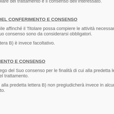
olare del trattamento è il consenso dell’Interessato.
 DEL CONFERIMENTO E CONSENSO
e affinché il Titolare possa compiere le attività necessarie
 Suo consenso sono da considerarsi obbligatori.
ttera B) è invece facoltativo.
MENTO E CONSENSO
iego del Suo consenso per le finalità di cui alla predetta
el trattamento.
ui alla predetta lettera B) non pregiudicherà invece in a
to.