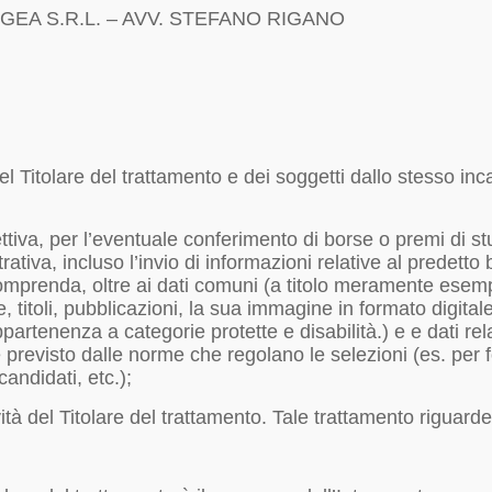
INNOGEA S.R.L. – AVV. STEFANO RIGANO
el Titolare del trattamento e dei soggetti dallo stesso in
iva, per l’eventuale conferimento di borse o premi di stu
rativa, incluso l’invio di informazioni relative al predett
comprenda, oltre ai dati comuni (a titolo meramente esemplif
 titoli, pubblicazioni, la sua immagine in formato digitale
ppartenenza a categorie protette e disabilità.) e e dati rela
, è previsto dalle norme che regolano le selezioni (es. per
 candidati, etc.);
tività del Titolare del trattamento. Tale trattamento rigua