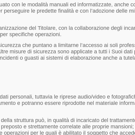
ttuato con le modalità manuali ed informatizzate, anche c
er perseguire le predette finalità e con l’adozione delle 
nizzazione del Titolare, con la collaborazione degli incari
 per specifiche operazioni.
sicurezza che puntano a limitarne l’accesso ai soli professi
e misure di sicurezza sono applicate a tutti i Suoi dati per
ncidenti o guasti ai sistemi di elaborazione anche a tutela
 dati personali, tuttavia le riprese audio/video e fotograf
trattamento e potranno essere riprodotte nel materiale i
della struttura può, in qualità di incaricato del trattame
 preposto e strettamente correlate alle proprie mansioni; 
 operazioni per le quali è abilitato il soggetto che acced