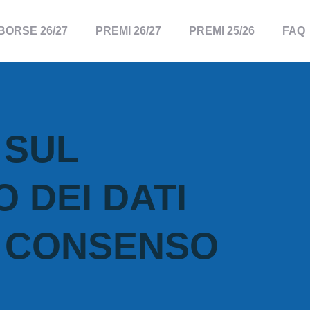
BORSE 26/27
PREMI 26/27
PREMI 25/26
FAQ
 SUL
 DEI DATI
E CONSENSO