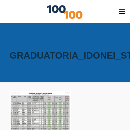
GRADUATORIA_IDONEI_ST